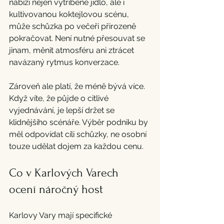
nabízí nejen vytříbené jídlo, ale i 
kultivovanou koktejlovou scénu, 
může schůzka po večeři přirozeně 
pokračovat. Není nutné přesouvat se 
jinam, měnit atmosféru ani ztrácet 
navázaný rytmus konverzace.
Zároveň ale platí, že méně bývá více. 
Když víte, že půjde o citlivé 
vyjednávání, je lepší držet se 
klidnějšího scénáře. Výběr podniku by 
měl odpovídat cíli schůzky, ne osobní 
touze udělat dojem za každou cenu.
Co v Karlových Varech 
ocení náročný host
Karlovy Vary mají specifické 