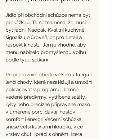
Jídlo při obchodní schůzce nemá být 
překážkou. To neznamená, že musí 
být fádní. Naopak. Kvalitní kuchyně 
signalizuje úroveň, cit pro detail a 
respekt k hostu. Jen je vhodné, aby 
menu nabízelo promyšlenou volbu 
podle typu setkání.
Při 
pracovním obědě
 většinou fungují 
lehčí chody, které nezatěžují a umožní 
pokračovat v programu. Jemně 
vedené předkrmy, vytříbené saláty, 
ryby nebo precizně připravené maso 
v uměřené porci dávají hostovi 
komfort i energii. Večerní schůzka 
snese větší kulinární hloubku, více 
vrstev chutí i práci s ohněm, která 