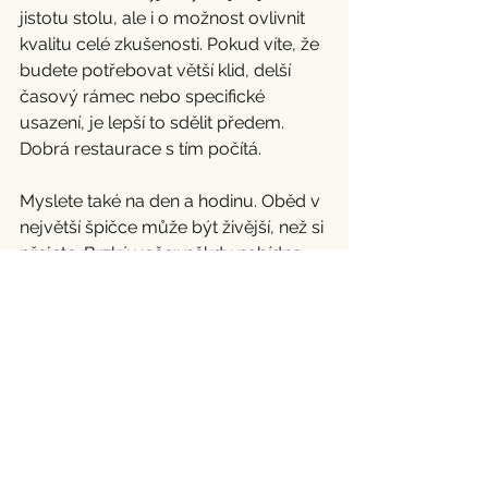
jistotu stolu, ale i o možnost ovlivnit 
kvalitu celé zkušenosti. Pokud víte, že 
budete potřebovat větší klid, delší 
časový rámec nebo specifické 
usazení, je lepší to sdělit předem. 
Dobrá restaurace s tím počítá.
Myslete také na den a hodinu. Oběd v 
největší špičce může být živější, než si 
přejete. Brzký večer někdy nabídne 
ideální rovnováhu mezi energií 
podniku a dostatkem soukromí. Záleží 
na typu jednání i na osobnosti hosta. 
Někdo ocení živější atmosféru, jiný 
potřebuje téměř klubový klid.
Praktická je i představa o délce 
setkání. Když víte, že schůzka může 