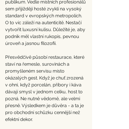
publikum. Vedle místních profesionálů 
sem přijíždějí hosté zvyklí na vysoký 
standard v evropských metropolích. 
O to víc záleží na autenticitě. Nestačí 
vytvořit luxusní kulisu. Důležité je, aby 
podnik měl vlastní rukopis, pevnou 
úroveň a jasnou filozofii.
Přesvědčivě působí restaurace, které 
staví na řemesle, surovinách a 
promyšleném servisu místo 
okázalých gest. Když je chuť zrozená 
v ohni, když porcelán, příbory i káva 
dávají smysl v jednom celku, host to 
pozná. Ne nutně vědomě, ale velmi 
přesně. Výsledkem je důvěra - a ta je 
pro obchodní schůzku cennější než 
efektní dekor.