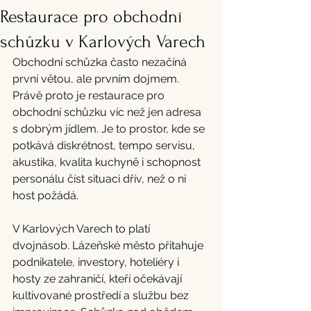
Restaurace pro obchodní
schůzku v Karlových Varech
Obchodní schůzka často nezačíná 
první větou, ale prvním dojmem. 
Právě proto je restaurace pro 
obchodní schůzku víc než jen adresa 
s dobrým jídlem. Je to prostor, kde se 
potkává diskrétnost, tempo servisu, 
akustika, kvalita kuchyně i schopnost 
personálu číst situaci dřív, než o ni 
host požádá.
V Karlových Varech to platí 
dvojnásob. Lázeňské město přitahuje 
podnikatele, investory, hoteliéry i 
hosty ze zahraničí, kteří očekávají 
kultivované prostředí a službu bez 