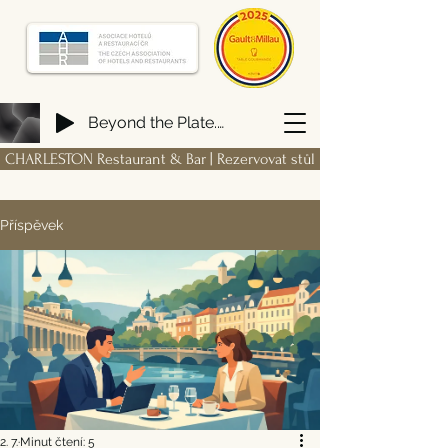
Beyond the Plate. Building a FIRM Hospitality Ecosystem from Scratch
CHARLESTON Restaurant & Bar | Rezervovat stůl
Příspěvek
2. 7.
Minut čtení: 5