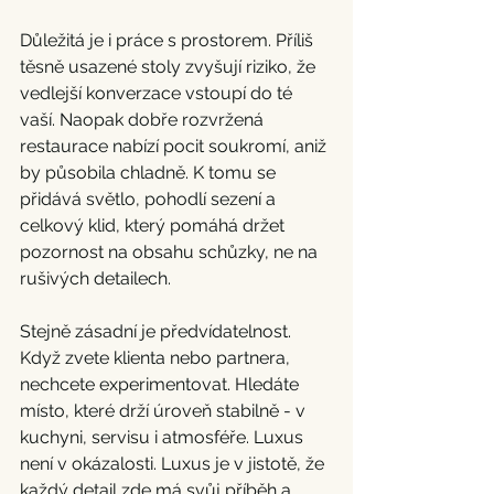
Důležitá je i práce s prostorem. Příliš 
těsně usazené stoly zvyšují riziko, že 
vedlejší konverzace vstoupí do té 
vaší. Naopak dobře rozvržená 
restaurace nabízí pocit soukromí, aniž 
by působila chladně. K tomu se 
přidává světlo, pohodlí sezení a 
celkový klid, který pomáhá držet 
pozornost na obsahu schůzky, ne na 
rušivých detailech.
Stejně zásadní je předvídatelnost. 
Když zvete klienta nebo partnera, 
nechcete experimentovat. Hledáte 
místo, které drží úroveň stabilně - v 
kuchyni, servisu i atmosféře. Luxus 
není v okázalosti. Luxus je v jistotě, že 
každý detail zde má svůj příběh a 