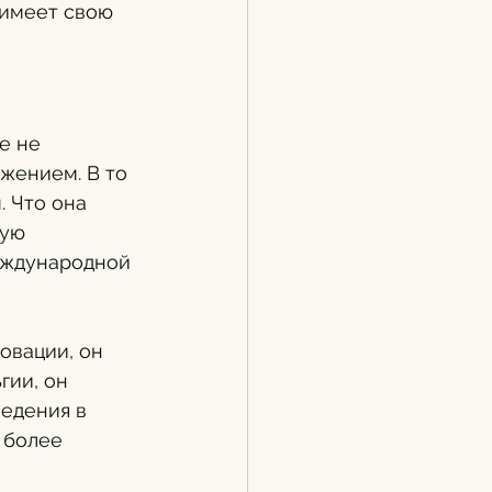
 имеет свою 
е не 
ажением. В то 
. Что она 
ую 
еждународной 
овации, он 
гии, он 
едения в 
 более 