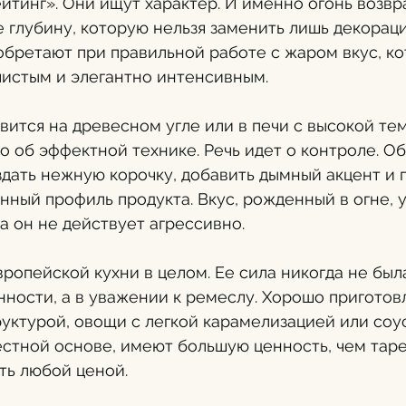
тинг». Они ищут характер. И именно огонь возвр
 глубину, которую нельзя заменить лишь декораци
бретают при правильной работе с жаром вкус, ко
чистым и элегантно интенсивным.
овится на древесном угле или в печи с высокой те
ко об эффектной технике. Речь идет о контроле. О
оздать нежную корочку, добавить дымный акцент и 
нный профиль продукта. Вкус, рожденный в огне, 
да он не действует агрессивно.
вропейской кухни в целом. Ее сила никогда не была
ости, а в уважении к ремеслу. Хорошо приготовл
уктурой, овощи с легкой карамелизацией или соус
стной основе, имеют большую ценность, чем тарел
ть любой ценой.