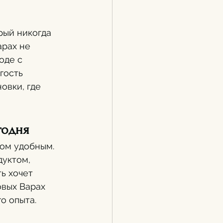
рый никогда 
рах не 
оде с 
гость 
овки, где 
годня
ом удобным. 
уктом, 
ь хочет 
овых Варах 
о опыта.