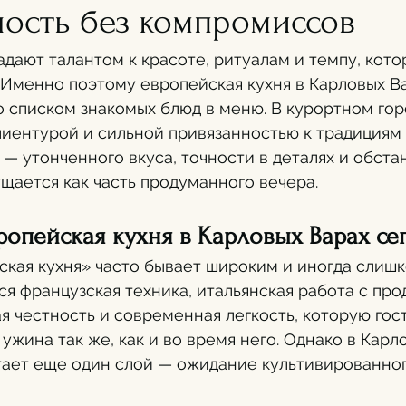
ность без компромиссов
дают талантом к красоте, ритуалам и темпу, кото
 Именно поэтому европейская кухня в Карловых Ва
 списком знакомых блюд в меню. В курортном гор
иентурой и сильной привязанностью к традициям 
— утонченного вкуса, точности в деталях и обстан
ается как часть продуманного вечера.
ропейская кухня в Карловых Варах се
кая кухня» часто бывает широким и иногда слишк
я французская техника, итальянская работа с прод
 честность и современная легкость, которую гост
ужина так же, как и во время него. Однако в Карл
тает еще один слой — ожидание культивированног