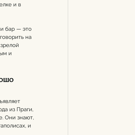
лке и в 
и бар — это 
говорить на 
 зрелой 
ым и 
ошо 
ъявляет 
да из Праги, 
. Они знают, 
аполисах, и 