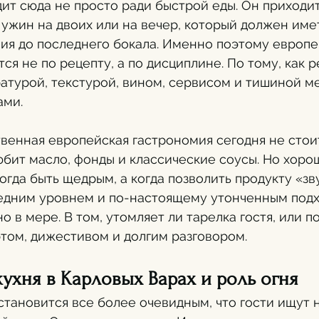
дит сюда не просто ради быстрой еды. Он приходи
, ужин на двоих или на вечер, который должен име
ия до последнего бокала. Именно поэтому европей
ся не по рецепту, а по дисциплине. По тому, как 
атурой, текстурой, вином, сервисом и тишиной м
ами.
твенная европейская гастрономия сегодня не стоит
юбит масло, фонды и классические соусы. Но хоро
огда быть щедрым, а когда позволить продукту «зв
едним уровнем и по-настоящему утонченным подх
 в мере. В том, утомляет ли тарелка гостя, или п
том, дижестивом и долгим разговором.
ухня в Карловых Варах и роль огня
становится все более очевидным, что гости ищут н