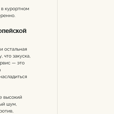
в курортном 
еренно.
опейской 
и остальная 
 что закуска, 
рвис — это 
 
 насладиться 
е высокий 
ый шум, 
ротив, 