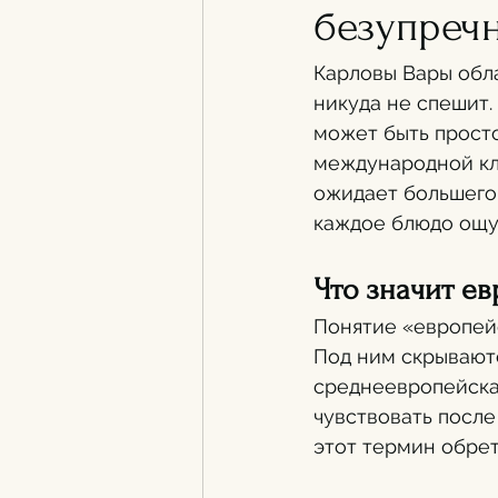
безупреч
Карловы Вары обла
никуда не спешит.
может быть просто
международной кл
ожидает большего 
каждое блюдо ощущ
Что значит ев
Понятие «европейс
Под ним скрываютс
среднеевропейская
чувствовать после 
этот термин обре