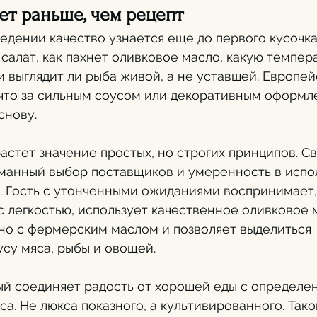
ет раньше, чем рецепт
едении качество узнается еще до первого кусочка.
т салат, как пахнет оливковое масло, какую темпер
и выглядит ли рыба живой, а не уставшей. Европей
 что за сильным соусом или декоративным оформл
снову.
астет значение простых, но строгих принципов. Св
уманный выбор поставщиков и умеренность в испо
 Гость с утонченными ожиданиями воспринимает, 
с легкостью, использует качественное оливковое м
но с фермерским маслом и позволяет выделиться 
су мяса, рыбы и овощей.
ый соединяет радость от хорошей еды с определе
а. Не люкса показного, а культивированного. Тако