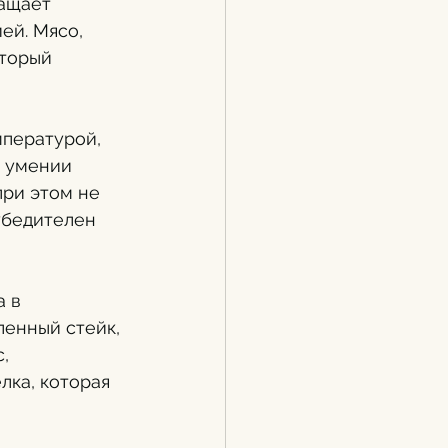
ащает 
ей. Мясо, 
торый 
мпературой, 
б умении 
при этом не 
убедителен 
 в 
енный стейк, 
, 
ка, которая 