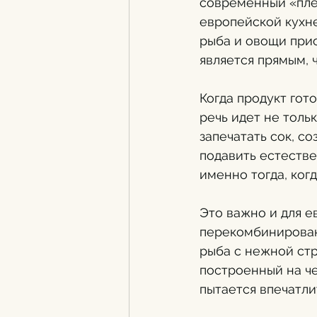
современный «плей
европейской кухне
рыба и овощи прио
является прямым, 
Когда продукт гот
речь идет не толь
запечатать сок, с
подавить естестве
именно тогда, ког
Это важно и для е
перекомбинированн
рыба с нежной стр
построенный на че
пытается впечатли