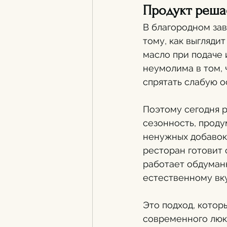
Продукт реша
В благородном зав
тому, как выгляди
масло при подаче 
неумолима в том,
спрятать слабую о
Поэтому сегодня р
сезонность, прод
ненужных добавок.
ресторан готовит 
работает обдуман
естественному вку
Это подход, котор
современного люкс