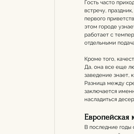
Гость часто прихо
встречу, праздник
первого приветств
этом городе узнает
работает с темпер
отдельными подач
Кроме того, качес
Да, она все еще л
заведение знает, к
Разница между ср
заключается именно
насладиться десер
Европейская к
В последние годы 