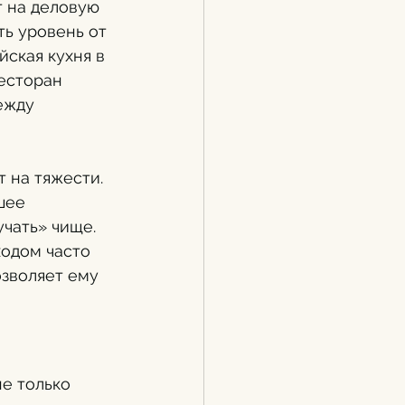
т на деловую 
ть уровень от 
ская кухня в 
ресторан 
ежду 
 на тяжести. 
шее 
учать» чище. 
одом часто 
озволяет ему 
е только 