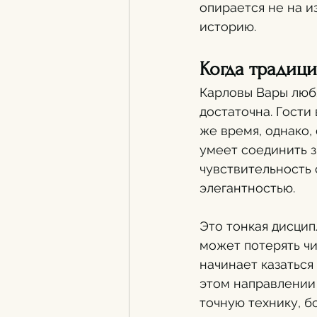
опирается не на и
историю.
Когда традиц
Карловы Вары любя
достаточна. Гости
же время, однако, 
умеет соединить з
чувствительность
элегантностью.
Это тонкая дисцип
может потерять чит
начинает казаться
этом направлении 
точную технику, б