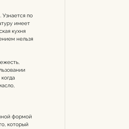
 Узнается по 
атуру имеет 
ская кухня 
ением нельзя 
ежесть, 
льзовании 
когда 
асло, 
нной формой 
го, который 