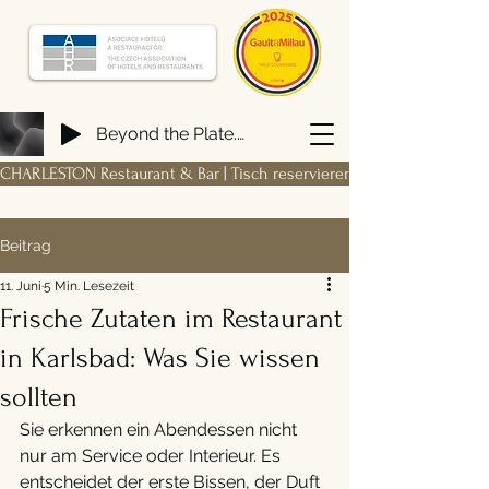
Beyond the Plate. Building a FIRM Hospitality Ecosystem from Scratch
CHARLESTON Restaurant & Bar | Tisch reservierenar
Beitrag
11. Juni
5 Min. Lesezeit
Frische Zutaten im Restaurant
in Karlsbad: Was Sie wissen
sollten
Sie erkennen ein Abendessen nicht 
nur am Service oder Interieur. Es 
entscheidet der erste Bissen, der Duft 