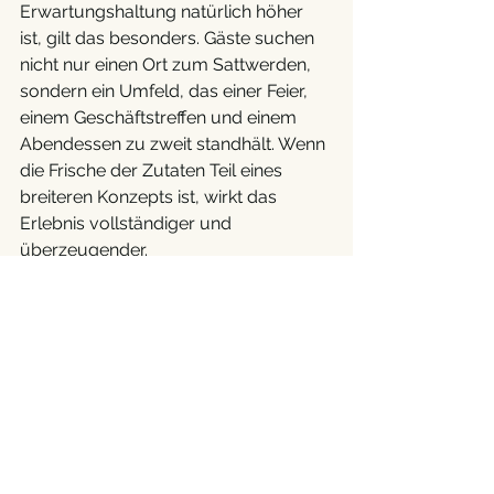
Erwartungshaltung natürlich höher 
ist, gilt das besonders. Gäste suchen 
nicht nur einen Ort zum Sattwerden, 
sondern ein Umfeld, das einer Feier, 
einem Geschäftstreffen und einem 
Abendessen zu zweit standhält. Wenn 
die Frische der Zutaten Teil eines 
breiteren Konzepts ist, wirkt das 
Erlebnis vollständiger und 
überzeugender.
Was man von einem Betrieb 
erwarten kann, der Zutaten 
ernst nimmt 
Ein solches Restaurant unterliegt 
normalerweise keinen unnötigen 
Kompromissen. Das Menü ist 