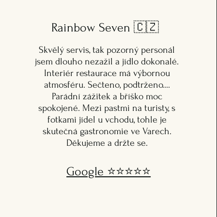
Rainbow Seven
🇨🇿
Skvělý servis, tak pozorný personál
jsem dlouho nezažil a jídlo dokonalé.
Interiér restaurace má výbornou
atmosféru. Sečteno, podtrženo....
Parádní zážitek a bříško moc
spokojené. Mezi pastmi na turisty, s
fotkami jídel u vchodu, tohle je
skutečná gastronomie ve Varech.
Děkujeme a držte se.
Google ⭐️⭐️⭐️⭐️⭐️