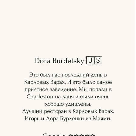
Dora Burdetsky 🇺🇸
Это был нас последний день в
Карловых Варах. И это было самое
приятное заведение. Мы попали в
Charleston на ланч и были очень
хорошо удивлены.
Лучший ресторан в Карловых Варах.
Игорь и Дора Бурдецки из Маями.