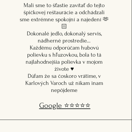
Mali sme to šťastie zavítať do tejto
špičkovej reštaurácie a odchádzali
sme extrémne spokojní a najedení 🫶
🏻
Dokonalé jedlo, dokonalý servis,
nádherné prostredie…
Každému odporúčam hubovú
polievku s hľuzovkou, bola to tá
najlahodnejšia polievka v mojom
živote ♥️
Dúfam že sa čoskoro vrátime, v
Karlových Varoch už nikam inam
nepôjdeme
Google ⭐️⭐️⭐️⭐️⭐️