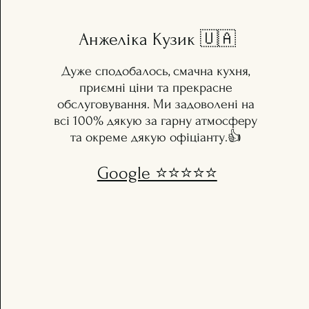
Анжеліка Кузик 🇺🇦
Дуже сподобалось, смачна кухня,
приємні ціни та прекрасне
обслуговування. Ми задоволені на
всі 100% дякую за гарну атмосферу
та окреме дякую офіціанту.👍
Google ⭐️⭐️⭐️⭐️⭐️