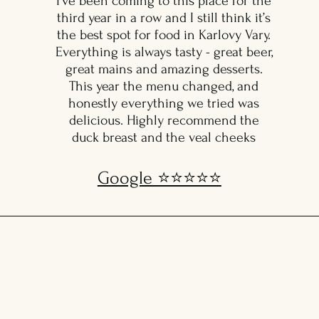
I’ve been coming to this place for the
third year in a row and I still think it’s
the best spot for food in Karlovy Vary.
Everything is always tasty - great beer,
great mains and amazing desserts.
This year the menu changed, and
honestly everything we tried was
delicious. Highly recommend the
duck breast and the veal cheeks
Google ⭐️⭐️⭐️⭐️⭐️