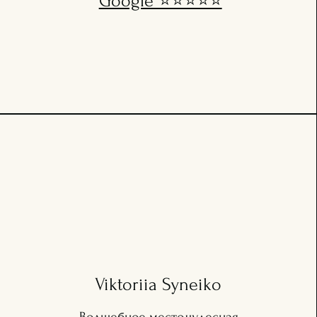
Google ⭐️⭐️⭐️⭐️⭐️
Viktoriia Syneiko