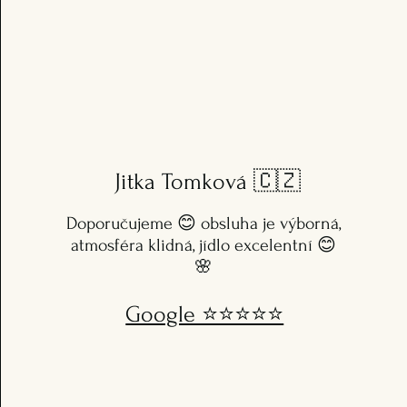
Jitka Tomková
🇨🇿
Doporučujeme 😊 obsluha je výborná,
atmosféra klidná, jídlo excelentní 😊
🌸
Google ⭐️⭐️⭐️⭐️⭐️