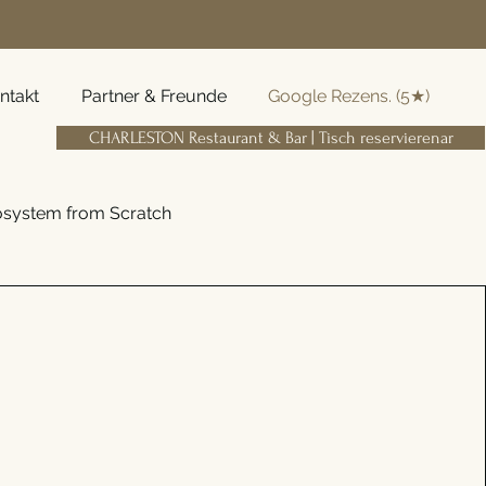
ntakt
Partner & Freunde
Google Rezens. (5★)
CHARLESTON Restaurant & Bar | Tisch reservierenar
cosystem from Scratch