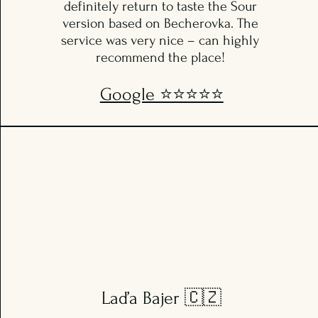
definitely return to taste the Sour
version based on Becherovka. The
service was very nice – can highly
recommend the place!
Google ⭐️⭐️⭐️⭐️⭐️
Laďa Bajer 🇨🇿