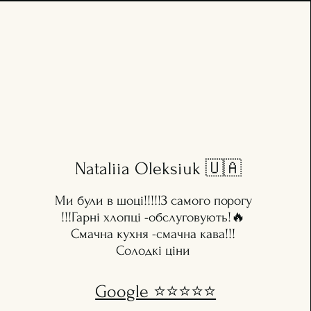
Nataliia Oleksiuk 🇺🇦
Ми були в шоці!!!!!З самого порогу
!!!Гарні хлопці -обслуговують!🔥
Смачна кухня -смачна кава!!!
Солодкі ціни
Google ⭐️⭐️⭐️⭐️⭐️