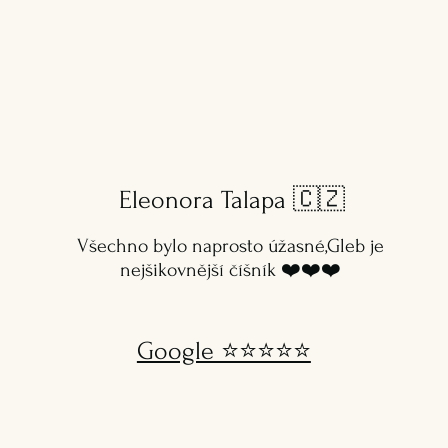
Eleonora Talapa
🇨🇿
Všechno bylo naprosto úžasné,Gleb je
nejšikovnější číšník ❤️❤️❤️
Google ⭐️⭐️⭐️⭐️⭐️