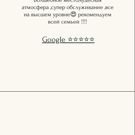
Волшебное место,чудесная
атмосфера ,супер обслуживание ,все
на высшем уровне😍 рекомендуем
всей семьей !!!!
Google ⭐️⭐️⭐️⭐️⭐️