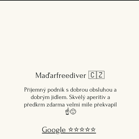
Maďarfreediver
🇨🇿
Příjemný podnik s dobrou obsluhou a
dobrým jídlem. Skvělý aperitiv a
předkrm zdarma velmi mile překvapil
☝️🙂
Google ⭐️⭐️⭐️⭐️⭐️