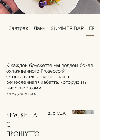
Завтрак
Ланч
SUMMER BAR
БРУСКЕТТЫ & ПРОС
К каждой брускетте мы подаем бокал
охлажденного Prosecco🥂
Основа всех закусок - наша
ремесленная чиабатта, которую мы
выпекаем сами
каждое утро.
240 CZK
БРУСКЕТТА
С
ПРОШУТТО