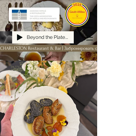
Beyond the Plate. Building a FIRM Hospitality Ecosystem from Scratch
CHARLESTON Restaurant & Bar | Забронировать столик
Wolt | lunch & breakfast
Wolt | all menu