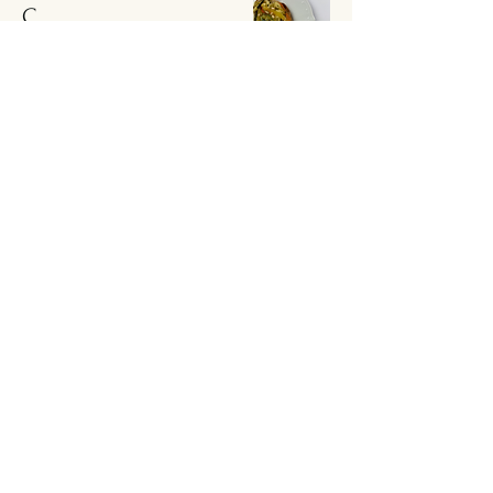
С
ЗАПЕЧЕННЫ
МИ
Запеченный
сладкий перец и
цукини с
домашним
соусом Песто,
нашей
фирменной
базиликовой
заправкой,
кедровыми
орехами и
черным тмином.