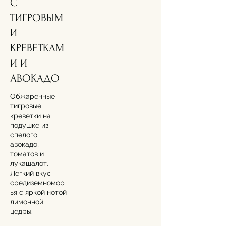
С
ТИГРОВЫМ
И
КРЕВЕТКАМ
И И
Обжаренные
тигровые
креветки на
подушке из
спелого
авокадо,
томатов и
лукашалот.
Легкий вкус
средиземномор
ья с яркой нотой
лимонной