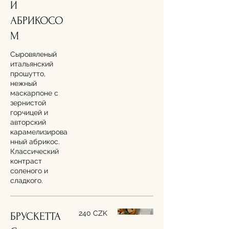
И
АБРИКОСО
Сыровяленый
итальянский
прошутто,
нежный
маскарпоне с
зернистой
горчицей и
авторский
карамелизирова
нный абрикос.
Классический
контраст
соленого и
сладкого.
240 CZK
БРУСКЕТТА