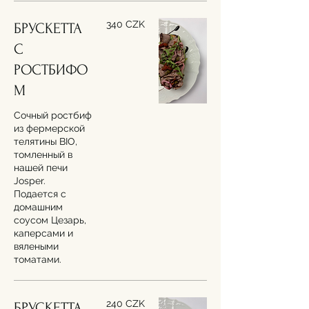
340 CZK
БРУСКЕТТА
С
РОСТБИФО
Сочный ростбиф
из фермерской
телятины BIO,
томленный в
нашей печи
Josper.
Подается с
домашним
соусом Цезарь,
каперсами и
вялеными
томатами.
240 CZK
БРУСКЕТТА