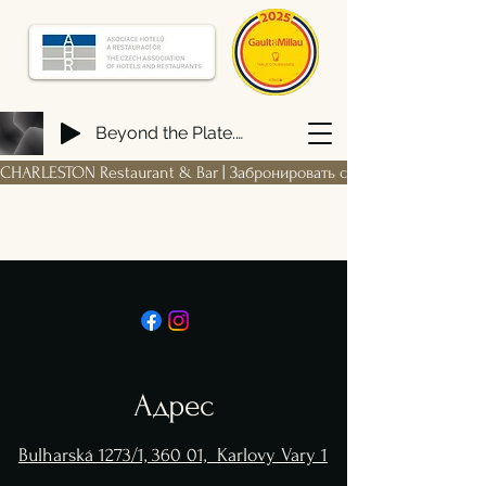
Beyond the Plate. Building a FIRM Hospitality Ecosystem from Scratch
CHARLESTON Restaurant & Bar | Забронировать столик
Адрес
Bulharská 1273/1, 360 01, Karlovy Vary 1